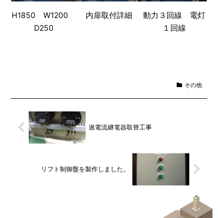
H1850 W1200
内扉取付詳細
動力３回線 電灯
D250
１回線
その他
過電流継電器取替工事
リフト制御盤を製作しました。