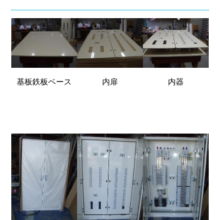
基板鉄板ベース
内扉
内器