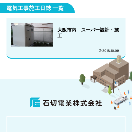
全ての日誌
キュービクル
電気工事施工日誌 一覧
その他
大阪市内 スーパー設計・施
工
2018.10.09