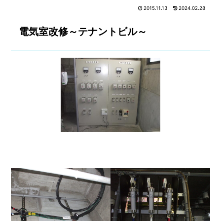
全ての施工事例
2015.11.13
2024.02.28
工事内容別実績
電気室改修～テナントビル～
キュービクル塗
キュービクル改
装
造
その他事業
盤の製作
電気室改造
建物別・施設別実績
その他
ビル
公共施設
商業施設
工場