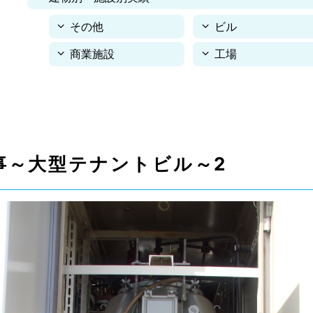
その他
ビル
商業施設
工場
事～大型テナントビル～2