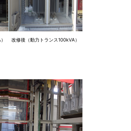
A）
改修後（動力トランス100kVA）