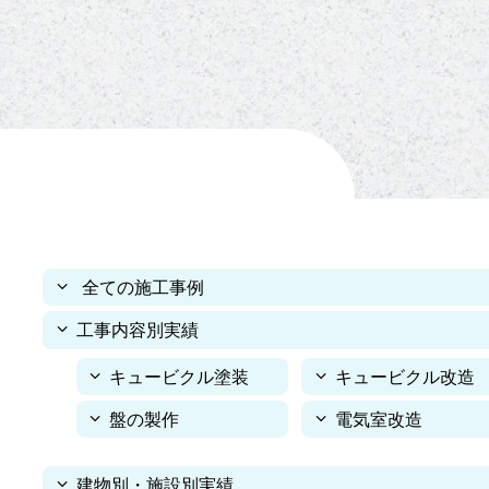
全ての施工事例
工事内容別実績
キュービクル塗装
キュービクル改造
盤の製作
電気室改造
建物別・施設別実績