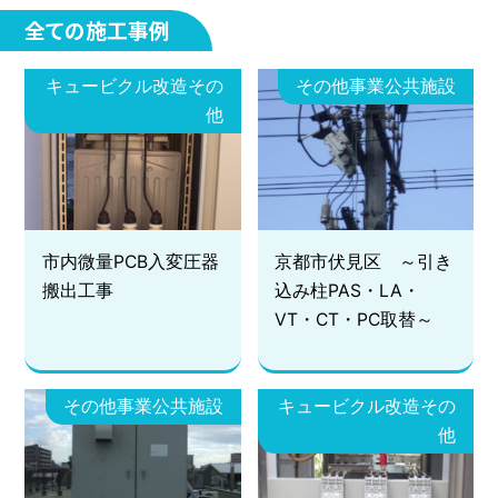
全ての施工事例
全ての施工事例
工事内容別実績
キュービクル改造その
その他事業公共施設
キュービクル塗
キュービクル改
他
装
造
その他事業
盤の製作
電気室改造
市内微量PCB入変圧器
京都市伏見区 ～引き
建物別・施設別実績
搬出工事
込み柱PAS・LA・
VT・CT・PC取替～
その他
ビル
公共施設
商業施設
その他事業公共施設
キュービクル改造その
工場
他