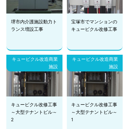
堺市内介護施設動力ト
宝塚市でマンションの
ランス増設工事
キュービクル改修工事
キュービクル改造商業
キュービクル改造商業
施設
施設
キュービクル改修工事
キュービクル改修工事
～大型テナントビル～
～大型テナントビル～
2
1