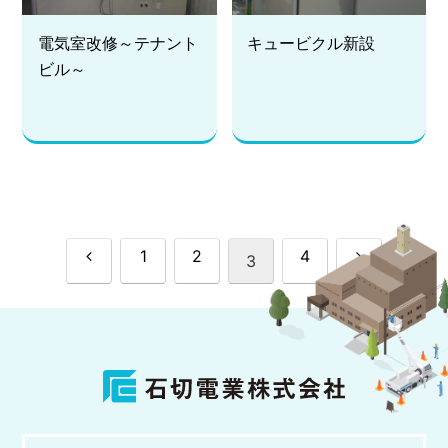
電気室改修～テナント
キュービクル新設
ビル～
前
次
1
2
4
3
へ
へ