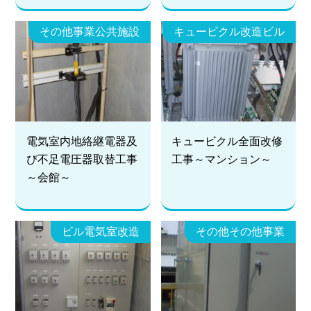
その他事業公共施設
キュービクル改造ビル
電気室内地絡継電器及
キュービクル全面改修
び不足電圧器取替工事
工事～マンション～
～会館～
ビル電気室改造
その他その他事業